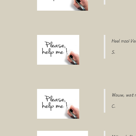
Heel mooi Ve
S.
Wauw, wat moo
C.