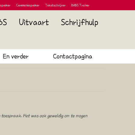
tspreker
Ceremoniespreker
Tekstschrijver
BABS Trainer
BS
Uitvaart
Schrijfhulp
En verder
Contactpagina
jn toespraak. Het was ook geweldig om te mogen